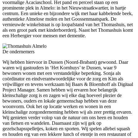
voormalige Acaciaschool. Het pand en perceel staan op een
prominente plek in Almelo: in het Nieuwstraatkwartier, in hartje
centrum. Een unieke en bijzondere wijk met haar kabbelende beek,
authentieke Almelose molen en het Goossenmaatspark. De
vernieuwde winkelstraat is op loopafstand van het Thomashuis, net
als een groot park met kinderboerderij. Naast het Thomashuis komt
een Herbergier voor mensen met dementie.
De ondernemers
Wij hebben hiervoor in Dussen (Noord-Brabant) gewoond. Daar
waren wij gastouders in ‘Het Kornhuys’ te Dussen, waar 9
bewoners wonen met een verstandelijke beperking. Sonja als
coördinator en eindverantwoordelijke voor de zorg en Kim als
vrijwilliger en tevens werkzaam bij Baars & Bloemhoff als Digitaal
Project Manager. Samen hebben wij ervaren hoe belangrijk
kleinschalige zorg is en zagen wij elke dag hoeveel plezier de
bewoners, ouders en lokale gemeenschap hebben van deze
woonvorm. Ook het op locatie werken en wonen in een
kleinschalige zorgonderneming hebben wij als zeer prettig ervaren.
Wij genieten verder volop van de natuur om ons heen en houden
van fietsen en wandelen. Daarnaast zijn wij gek op
gezelschapsspelletjes, koken en sporten. Wij spelen allebei squash
en houden erg van een lekkere lunch of etentje in een restaurant of