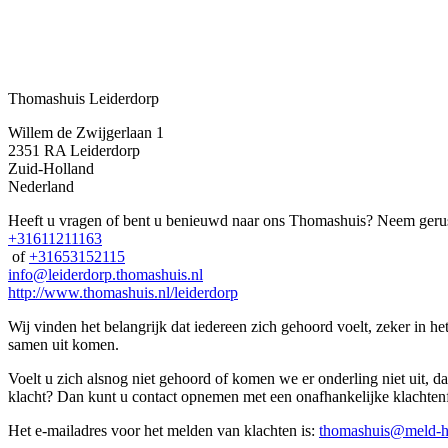
Thomashuis Leiderdorp
Willem de Zwijgerlaan 1
2351 RA
Leiderdorp
Zuid-Holland
Nederland
Heeft u vragen of bent u benieuwd naar ons Thomashuis? Neem gerus
+31611211163
of
+31653152115
info@leiderdorp.thomashuis.nl
http://www.thomashuis.nl/leiderdorp
Wij vinden het belangrijk dat iedereen zich gehoord voelt, zeker in h
samen uit komen.
Voelt u zich alsnog niet gehoord of komen we er onderling niet uit, d
klacht? Dan kunt u contact opnemen met een onafhankelijke klachtenf
Het e-mailadres voor het melden van klachten is:
thomashuis@meld-h