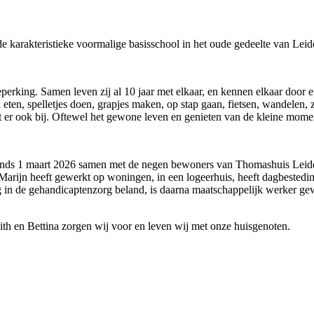
 karakteristieke voormalige basisschool in het oude gedeelte van Leid
rking. Samen leven zij al 10 jaar met elkaar, en kennen elkaar door en
 eten, spelletjes doen, grapjes maken, op stap gaan, fietsen, wandel
ort er ook bij. Oftewel het gewone leven en genieten van de kleine mom
nds 1 maart 2026 samen met de negen bewoners van Thomashuis Leiderd
Marijn heeft gewerkt op woningen, in een logeerhuis, heeft dagbestedin
 in de gehandicaptenzorg beland, is daarna maatschappelijk werker gew
th en Bettina zorgen wij voor en leven wij met onze huisgenoten.