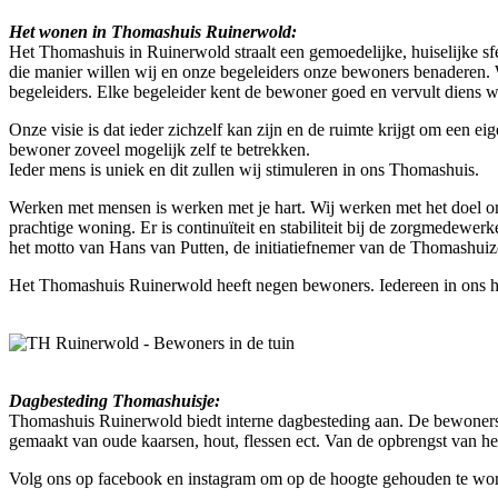
Het wonen in Thomashuis Ruinerwold:
Het Thomashuis in Ruinerwold straalt een gemoedelijke, huiselijke s
die manier willen wij en onze begeleiders onze bewoners benaderen. Wi
begeleiders. Elke begeleider kent de bewoner goed en vervult diens 
Onze visie is dat ieder zichzelf kan zijn en de ruimte krijgt om een e
bewoner zoveel mogelijk zelf te betrekken.
Ieder mens is uniek en dit zullen wij stimuleren in ons Thomashuis.
Werken met mensen is werken met je hart. Wij werken met het doel om
prachtige woning. Er is continuïteit en stabiliteit bij de zorgmedewer
het motto van Hans van Putten, de initiatiefnemer van de Thomashuiz
Het Thomashuis Ruinerwold heeft negen bewoners. Iedereen in ons huis 
Dagbesteding Thomashuisje:
Thomashuis Ruinerwold biedt interne dagbesteding aan. De bewoners 
gemaakt van oude kaarsen, hout, flessen ect. Van de opbrengst van h
Volg ons op facebook en instagram om op de hoogte gehouden te wo