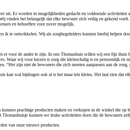
feer uit. Er worden in mogelijkheden gedacht en voldoende activiteiten
j vinden het belangrijk dat elke bewoner zich veilig en gekend voelt. 
wensen en behoeften voor zover mogelijk.
igen ik te ontwikkelen. Wij als zorgbegeleiders kunnen hierbij helpen doo
 er voor de ander te zijn. In ons Thomashuis willen wij een fijn thu
kers. Waar wij voor kiezen is zorg die kleinschalig is en persoonlijk e
en. “Het zijn niet de bewoners die zich moeten aanpassen aan de zorg,
kan wat bijdragen ook al is het maar iets kleins. Het laat zien dat el
kunnen prachtige producten maken en verkopen in de winkel die op he
et Thomashuisje kunnen we leuke activiteiten doen die de bewoners zel
rden van onze nieuwe producten.