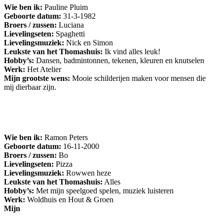
Wie ben ik:
Pauline Pluim
Geboorte datum:
31-3-1982
Broers / zussen:
Luciana
Lievelingseten:
Spaghetti
Lievelingsmuziek:
Nick en Simon
Leukste van het Thomashuis:
Ik vind alles leuk!
Hobby’s:
Dansen, badmintonnen, tekenen, kleuren en knutselen
Werk:
Het Atelier
Mijn grootste wens:
Mooie schilderijen maken voor mensen die
mij dierbaar zijn.
Wie ben ik:
Ramon Peters
Geboorte datum:
16-11-2000
Broers / zussen:
Bo
Lievelingseten:
Pizza
Lievelingsmuziek:
Rowwen heze
Leukste van het Thomashuis:
Alles
Hobby’s:
Met mijn speelgoed spelen, muziek luisteren
Werk:
Woldhuis en Hout & Groen
Mijn