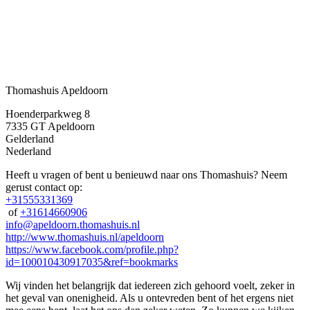
Thomashuis Apeldoorn
Hoenderparkweg 8
7335 GT
Apeldoorn
Gelderland
Nederland
Heeft u vragen of bent u benieuwd naar ons Thomashuis? Neem
gerust contact op:
+31555331369
of
+31614660906
info@apeldoorn.thomashuis.nl
http://www.thomashuis.nl/apeldoorn
https://www.facebook.com/profile.php?
id=100010430917035&ref=bookmarks
Wij vinden het belangrijk dat iedereen zich gehoord voelt, zeker in
het geval van onenigheid. Als u ontevreden bent of het ergens niet