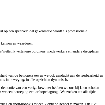
t op een speelveld dat gekenmerkt wordt als professionele
ed kennen en waarderen.
rs/wettelijk vertegenwoordigers, medewerkers en andere disciplines.
aarheid van de bewoners geven we ook aandacht aan de leerbaarheid en
 huis in beweging; in alle opzichten dynamisch.
de dementie van een vorige bewoner hebben we ons bij laten scholen
en we een beroep op een orthopedagoog. We zoeken ten alle tijde
ing en sport/hobby’s tot een kloppend geheel te maken. Dit lukt