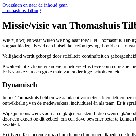
Overslaan en naar de inhoud gaan
Thomashuis Tilburg
Missie/visie van Thomashuis Ti
Wie zijn wij en waar willen we nog naar toe? Het Thomashuis Tilburg
zorgaanbieder, als wel een huiselijke leefomgeving: hoofd en hart gaa
Veiligheid wordt geborgd door stabiliteit, continuïteit en geborgenh
Kwaliteit uit zich onder andere in heldere effectieve communicatie me
Er is sprake van een grote mate van onderlinge betrokkenheid.
Dynamisch
In ons Thomashuis hebben we aandacht voor eigen identiteit en perso
ontwikkeling van de medewerkers; individueel én als team. Er is spra
Wij zijn in ons werk voornamelijk generalisten. Indien wenselijk/noo
door een expert op dit gebied; om een dove bewoner beter te kunnen
kwaliteit.
Het is een fascinerende puzzel om binnen hun mogelijkheden de indiv