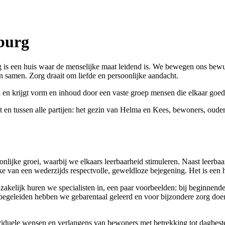
lburg
 is een huis waar de menselijke maat leidend is. We bewegen ons bewus
n samen. Zorg draait om liefde en persoonlijke aandacht.
eid en krijgt vorm en inhoud door een vaste groep mensen die elkaar go
t en tussen alle partijen: het gezin van Helma en Kees, bewoners, oude
onlijke groei, waarbij we elkaars leerbaarheid stimuleren. Naast leerb
ke van een wederzijds respectvolle, geweldloze bejegening. Het is een
dzakelijk huren we specialisten in, een paar voorbeelden: bij beginnen
 begeleiden hebben we gebarentaal geleerd en voor bijzondere zorg do
iduele wensen en verlangens van bewoners met betrekking tot dagbested