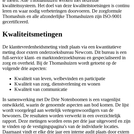
te meten. Alle Thomashuizen werken met hetzelfde
kwaliteitssysteem. Het doel van deze kwaliteitstoetsingen is continu
leren en waar nodig verbeteringen doorvoeren. De zorgformule
Thomashuis en alle afzonderlijke Thomashuizen zijn ISO-9001
gecertificeerd.
Kwaliteitsmetingen
De klanttevredenheidsmeting vindt plaats via een kwantitatieve
meting door extern onderzoeksbureau Newcom. Dit bureau is een
full-service klant- en marktonderzoekbureau en gespecialiseerd in
zorg en overheid. Bij de Thomashuizen wordt getoetst op de
volgende drie aspecten:
Kwaliteit van leven, welbevinden en participatie
Kwaliteit van zorg, dienstverlening en wonen
Kwaliteit van communicatie
In samenwerking met De Drie Notenboomen is een vragenlijst
ontwikkeld, waarin de genoemde aspecten aan bod komen. De lijst
wordt voorgelegd aan wettelijk vertegenwoordigers van de
bewoners. De resultaten worden verwerkt in een overzichtelijk
rapport. Deze metingen worden eens per drie jaar uitgevoerd en zijn
te vinden op de vestigingspagina's van de individuele locaties.
Daarnaast vindt er elke drie jaar een interne audit plaats door extern