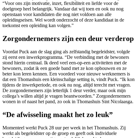
“Voor ons zijn motivatie, inzet, flexibiliteit en liefde voor de
doelgroep heel belangrijk. Vandaar dat wij toen en ook nu nog
openstaan voor kandidaten die nog niet voldoen aan alle
opleidingseisen. Wel wordt onderzocht of deze kandidaat in de
toekomst een opleiding kan volgen.”
Zorgondernemers zijn een deur verderop
Voordat Puck aan de slag ging als zelfstandig begeleidster, volgde
zij eerst een inwerkprogramma. “De verbinding met de bewoners
stond hierin centraal. Ik deed veel een-op-een activiteiten met de
bewoners, zodat ik een goede band met ze kon opbouwen en ze
beter kon leren kennen. Een voordeel voor nieuwe werknemers is
dat een Thomashuis een kleinschalige setting is, vindt Puck. “Ik kon
tijdens de inwerkperiode, en ook nu nog, altijd terecht met vragen.
De zorgondernemers zijn letterlijk 1 deur verder, maar ook mijn
collega’s willen altijd je vragen beantwoorden.” Zorgondernemers
wonen in of naast het pand, zo ook in Thomashuis Sint Nicolaasga.
“De afwisseling maakt het zo leuk”
Momenteel werkt Puck 28 uur per week in het Thomashuis. Zij
werkt als begeleidster op de groep en geeft ook individuele