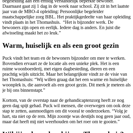
begeleiding aan een ernstig verstandelijk beperkte bewoner.
Daarnaast gaat zij 1 dag in de week naar school. Zij zit in het laatste
jaar van de MBO-4 opleiding: Persoonlijke begeleider
maatschappelijke zorg BBL. Het praktijkgedeelte van haar opleiding
vindt plaats in het Thomashuis. “Het is bijzonder werk. De
bewoners zijn open en eerlijk. Iedere dag is anders. En juist die
afwisseling maakt het zo leuk.”
Warm, huiselijk en als een groot gezin
Puck vindt het team en de bewoners bijzonder om mee te werken.
Bovendien ervaart ze de locatie als een unieke plek. Het is een
ruime woonboerderij, met eigen dagbesteding, dieren en een
prachtig wijds uitzicht. Maar het belangrijkste vindt ze de visie van
het Thomashuis: “Wij willen graag dat het een warme en huiselijke
woonplek is, die aanvoelt als een groot gezin. Dit merk je meteen als
je bij ons binnenstapt.”
Kortom, van de overstap naar de gehandicaptenzorg heeft ze nog
geen dag spijt gehad. Puck wil mensen, die overwegen om ook deze
stap te zetten, aanmoedigen om dit vooral te onderzoeken. “Volg je
hart, sta niet op de rem. Mijn zoontje was destijds nog geen jaar oud,
maar dat heeft mij niet weerhouden om het roer om te gooien.”