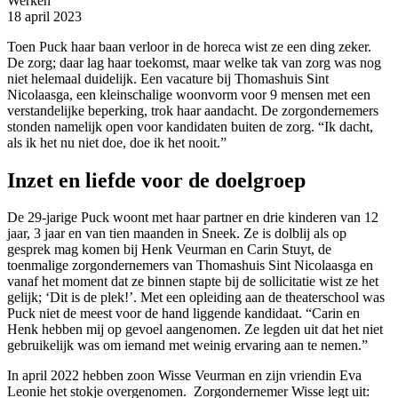
Werken
18 april 2023
Toen Puck haar baan verloor in de horeca wist ze een ding zeker.
De zorg; daar lag haar toekomst, maar welke tak van zorg was nog
niet helemaal duidelijk. Een vacature bij Thomashuis Sint
Nicolaasga, een kleinschalige woonvorm voor 9 mensen met een
verstandelijke beperking, trok haar aandacht. De zorgondernemers
stonden namelijk open voor kandidaten buiten de zorg. “Ik dacht,
als ik het nu niet doe, doe ik het nooit.”
Inzet en liefde voor de doelgroep
De 29-jarige Puck woont met haar partner en drie kinderen van 12
jaar, 3 jaar en van tien maanden in Sneek. Ze is dolblij als op
gesprek mag komen bij Henk Veurman en Carin Stuyt, de
toenmalige zorgondernemers van Thomashuis Sint Nicolaasga en
vanaf het moment dat ze binnen stapte bij de sollicitatie wist ze het
gelijk; ‘Dit is de plek!’. Met een opleiding aan de theaterschool was
Puck niet de meest voor de hand liggende kandidaat. “Carin en
Henk hebben mij op gevoel aangenomen. Ze legden uit dat het niet
gebruikelijk was om iemand met weinig ervaring aan te nemen.”
In april 2022 hebben zoon Wisse Veurman en zijn vriendin Eva
Leonie het stokje overgenomen. Zorgondernemer Wisse legt uit: