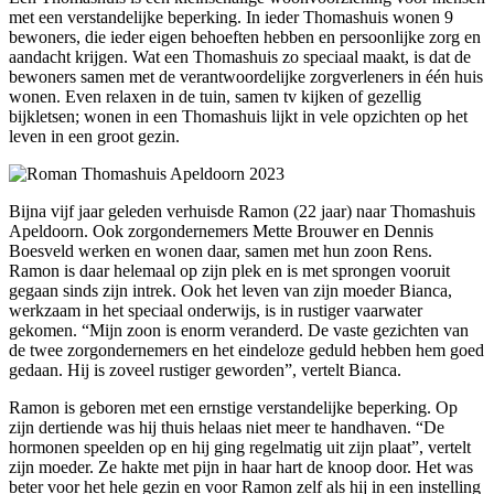
met een verstandelijke beperking. In ieder Thomashuis wonen 9
bewoners, die ieder eigen behoeften hebben en persoonlijke zorg en
aandacht krijgen. Wat een Thomashuis zo speciaal maakt, is dat de
bewoners samen met de verantwoordelijke zorgverleners in één huis
wonen. Even relaxen in de tuin, samen tv kijken of gezellig
bijkletsen; wonen in een Thomashuis lijkt in vele opzichten op het
leven in een groot gezin.
Bijna vijf jaar geleden verhuisde Ramon (22 jaar) naar Thomashuis
Apeldoorn. Ook zorgondernemers Mette Brouwer en Dennis
Boesveld werken en wonen daar, samen met hun zoon Rens.
Ramon is daar helemaal op zijn plek en is met sprongen vooruit
gegaan sinds zijn intrek. Ook het leven van zijn moeder Bianca,
werkzaam in het speciaal onderwijs, is in rustiger vaarwater
gekomen. “Mijn zoon is enorm veranderd. De vaste gezichten van
de twee zorgondernemers en het eindeloze geduld hebben hem goed
gedaan. Hij is zoveel rustiger geworden”, vertelt Bianca.
Ramon is geboren met een ernstige verstandelijke beperking. Op
zijn dertiende was hij thuis helaas niet meer te handhaven. “De
hormonen speelden op en hij ging regelmatig uit zijn plaat”, vertelt
zijn moeder. Ze hakte met pijn in haar hart de knoop door. Het was
beter voor het hele gezin en voor Ramon zelf als hij in een instelling