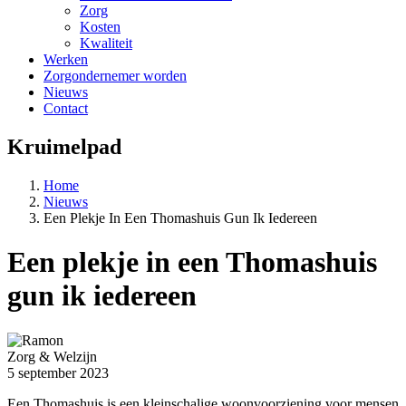
Zorg
Kosten
Kwaliteit
Werken
Zorgondernemer worden
Nieuws
Contact
Kruimelpad
Home
Nieuws
Een Plekje In Een Thomashuis Gun Ik Iedereen
Een plekje in een Thomashuis
gun ik iedereen
Zorg & Welzijn
5 september 2023
Een Thomashuis is een kleinschalige woonvoorziening voor mensen