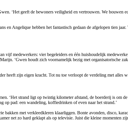
gt Gwen. ‘Het geeft de bewoners veiligheid en vertrouwen. We bouwen e
ans en Angelique hebben het fantastisch gedaan de afgelopen tien jaar. 
 vijf medewerkers: vier begeleiders en één huishoudelijk medewerker.
t Marijn. ‘Gwen houdt zich voornamelijk bezig met organisatorische zak
er heeft zijn eigen kracht. Tot nu toe verloopt de verdeling met alles wa
‘Het strand ligt op twintig kilometer afstand, de boerderij is om de h
g op pad: een wandeling, koffiedrinken of even naar het strand.’
rie bakken met verkleedkleren klaarliggen. Bonte avonden, disco, karao
er net zo hard geklapt als op televisie. Juist die kleine momenten zij