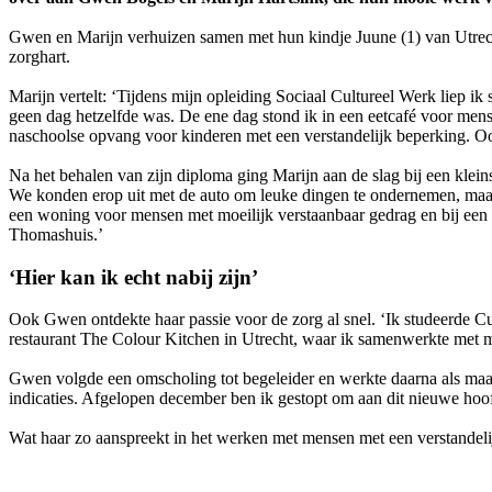
Gwen en Marijn verhuizen samen met hun kindje Juune (1) van Utrecht
zorghart.
Marijn vertelt: ‘Tijdens mijn opleiding Sociaal Cultureel Werk liep ik
geen dag hetzelfde was. De ene dag stond ik in een eetcafé voor mens
naschoolse opvang voor kinderen met een verstandelijk beperking. Ook 
Na het behalen van zijn diploma ging Marijn aan de slag bij een kleinsc
We konden erop uit met de auto om leuke dingen te ondernemen, maar b
een woning voor mensen met moeilijk verstaanbaar gedrag en bij een o
Thomashuis.’
‘Hier kan ik echt nabij zijn’
Ook Gwen ontdekte haar passie voor de zorg al snel. ‘Ik studeerde Cu
restaurant The Colour Kitchen in Utrecht, waar ik samenwerkte met me
Gwen volgde een omscholing tot begeleider en werkte daarna als maat
indicaties. Afgelopen december ben ik gestopt om aan dit nieuwe hoo
Wat haar zo aanspreekt in het werken met mensen met een verstandeli