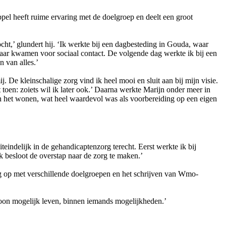
el heeft ruime ervaring met de doelgroep en deelt een groot
cht,’ glundert hij. ‘Ik werkte bij een dagbesteding in Gouda, waar
daar kwamen voor sociaal contact. De volgende dag werkte ik bij een
 van alles.’
j. De kleinschalige zorg vind ik heel mooi en sluit aan bij mijn visie.
toen: zoiets wil ik later ook.’ Daarna werkte Marijn onder meer in
an het wonen, wat heel waardevol was als voorbereiding op een eigen
indelijk in de gehandicaptenzorg terecht. Eerst werkte ik bij
k besloot de overstap naar de zorg te maken.’
ng op met verschillende doelgroepen en het schrijven van Wmo-
woon mogelijk leven, binnen iemands mogelijkheden.’