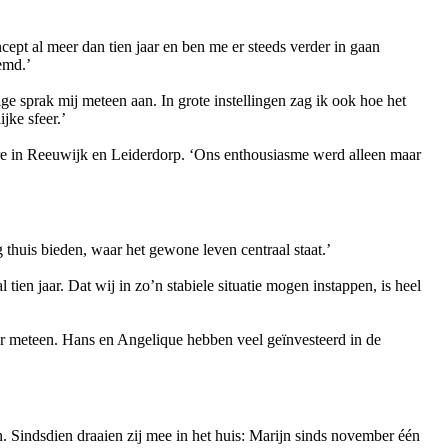
pt al meer dan tien jaar en ben me er steeds verder in gaan
emd.’
 sprak mij meteen aan. In grote instellingen zag ik ook hoe het
jke sfeer.’
dere in Reeuwijk en Leiderdorp. ‘Ons enthousiasme werd alleen maar
thuis bieden, waar het gewone leven centraal staat.’
tien jaar. Dat wij in zo’n stabiele situatie mogen instappen, is heel
 er meteen. Hans en Angelique hebben veel geïnvesteerd in de
Sindsdien draaien zij mee in het huis: Marijn sinds november één