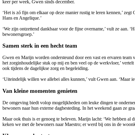
keer per week, Gwen sinds december.
‘Het is zó fijn om elkaar op deze manier rustig te leren kennen,’ ze
Hans en Angelique.’
‘We zijn ontzettend dankbaar voor de fijne overname,’ vult ze aan. ‘H
bewonersgroep.’
Samen sterk in een hecht team
Gwen en Marijn worden ondersteund door een vast en ervaren team van
het zorginhoudelijke stuk op mij en ben veel op de werkvloer,’ vertel
ook tijdens de dagelijkse zorg en begeleiding.
‘Uiteindelijk willen we allebei alles kunnen,’ vult Gwen aan. ‘Maar ied
Van kleine momenten genieten
De omgeving biedt volop mogelijkheden om leuke dingen te ondernemen. 
bewoners naar hun externe dagbesteding. In het weekend gaan ze graa
Maar ook thuis is er genoeg te beleven. Marijn lacht: ‘We hebben al d
keken we met de bewoners naar Maestro; er werd bij ons in de woonkam