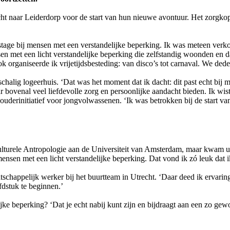
 naar Leiderdorp voor de start van hun nieuwe avontuur. Het zorgkopp
 stage bij mensen met een verstandelijke beperking. Ik was meteen verko
en met een licht verstandelijke beperking die zelfstandig woonden en 
organiseerde ik vrijetijdsbesteding: van disco’s tot carnaval. We deden
halig logeerhuis. ‘Dat was het moment dat ik dacht: dit past echt bij mi
ovenal veel liefdevolle zorg en persoonlijke aandacht bieden. Ik wist 
uderinitiatief voor jongvolwassenen. ‘Ik was betrokken bij de start v
lturele Antropologie aan de Universiteit van Amsterdam, maar kwam uite
nsen met een licht verstandelijke beperking. Dat vond ik zó leuk dat i
schappelijk werker bij het buurtteam in Utrecht. ‘Daar deed ik ervari
fdstuk te beginnen.’
jke beperking? ‘Dat je echt nabij kunt zijn en bijdraagt aan een zo ge