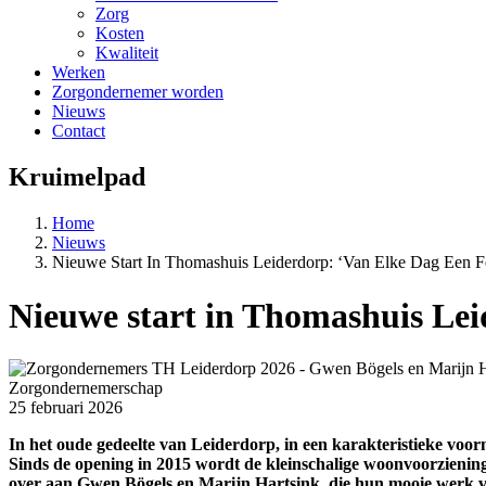
Zorg
Kosten
Kwaliteit
Werken
Zorgondernemer worden
Nieuws
Contact
Kruimelpad
Home
Nieuws
Nieuwe Start In Thomashuis Leiderdorp: ‘Van Elke Dag Een F
Nieuwe start in Thomashuis Lei
Zorgondernemerschap
25 februari 2026
In het oude gedeelte van Leiderdorp, in een karakteristieke voor
Sinds de opening in 2015 wordt de kleinschalige woonvoorzienin
over aan Gwen Bögels en Marijn Hartsink, die hun mooie werk v