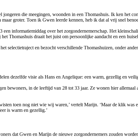
l jongeren die meegingen, woonden in een Thomashuis. Ik ken het conce
aar groter. Toen ik Gwen leerde kennen, heb ik dat al vrij snel beno
een informatiemiddag over het zorgondernemerschap. Het kleinschalige
het Thomashuis draait het juist om persoonlijke aandacht en een huiseli
ep het selectietraject en bezocht verschillende Thomashuizen, onder an
len dezelfde visie als Hans en Angelique: een warm, gezellig en veilig 
en bewoners, in de leeftijd van 28 tot 33 jaar. Ze wonen hier allemaal al 
wisten toen nog niet wie wij waren,’ vertelt Marijn. ‘Maar de klik was
eer is warm en gezellig.’
woners dat Gwen en Marijn de nieuwe zorgondernemers zouden worden. 