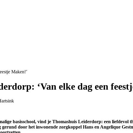
eestje Maken!’
derdorp: ‘Van elke dag een feest
malige basisschool, vind je Thomashuis Leiderdorp: een liefdevol 
g gerund door het inwonende zorgkoppel Hans en Angelique Gestma
oortzetten.