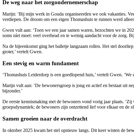
De weg naar het zorgondernemerschap
Marijn: ‘Bij mijn werk in Gouda organiseerden we ook vakanties. Vee
verdiepen. De droom om een eigen Thomashuis te runnen werd alleen m
Gwen vult aan: ‘Toen we een jaar samen waren, bezochten we in 2023 
soms níet moet: veel overhead en te weinig aandacht voor de zorg. Bij 
Na de bijeenkomst ging het balletje langzaam rollen. Het stel doorli
groter,’ vertelt Gwen.
Een stevig en warm fundament
‘Thomashuis Leiderdorp is een goedlopend huis,’ vertelt Gwen. ‘We de
Marijn vult aan: ‘De bewonersgroep is jong en actief en bestaat uit neg
bijzonder.’
De eerste kennismaking met de bewoners vond vorig jaar plaats. ‘Zij 
groepsdynamiek; de bewoners zijn ontzettend lief voor elkaar en de sf
Samen groeien naar de overdracht
In oktober 2025 kwam het stel opnieuw langs. Dit keer wisten de be