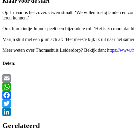
Klaar voor de start
Op 1 maart is het zover. Gwen straalt: ‘We willen rustig landen en zo
leren kennen.’
Ook hun kindje Juune speelt een bijzondere rol. ‘Het is zo mooi dat h
Marijn sluit met een glimlach af: ‘Het meeste kijk ik uit naar het s
Meer weten over Thomashuis Leiderdorp? Bekijk dan:
https://www.t
Delen:
Email
WhatsApp
Facebook
Twitter
LinkedIn
Gerelateerd